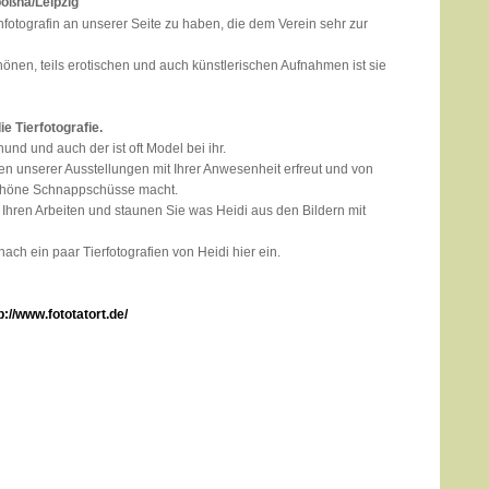
pößna/Leipzig
nfotografin an unserer Seite zu haben, die dem Verein sehr zur
önen, teils erotischen und auch künstlerischen Aufnahmen ist sie
ie Tierfotografie.
hund und auch der ist oft Model bei ihr.
len unserer Ausstellungen mit Ihrer Anwesenheit erfreut und von
schöne Schnappschüsse macht.
Ihren Arbeiten und staunen Sie was Heidi aus den Bildern mit
nach ein paar Tierfotografien von Heidi hier ein.
p://www.fototatort.de/